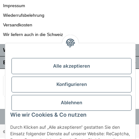
Impressum
Wiederrufsbelehrung
Versandkosten
Wir liefern auch in die Schweiz
Wo Sie uns finden
Bezahlung & Versand
Alle akzeptieren
Konfigurieren
Ablehnen
Wie wir Cookies & Co nutzen
Durch Klicken auf „Alle akzeptieren“ gestatten Sie den
© Holzner-Trading GmbH&Co KG
Besucherzähler: 3514499
Einsatz folgender Dienste auf unserer Website: ReCaptcha,