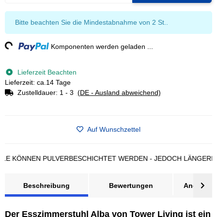
x
Bitte beachten Sie die Mindestabnahme von 2 St..
ng...
Komponenten werden geladen ...
Lieferzeit Beachten
Lieferzeit: ca.14 Tage
Zustelldauer:
1 - 3
(DE - Ausland abweichend)
Auf Wunschzettel
KÖNNEN PULVERBESCHICHTET WERDEN - JEDOCH LÄNGERE LIE
Beschreibung
Bewertungen
Angebot a
Der Esszimmerstuhl Alba von Tower Living ist ein