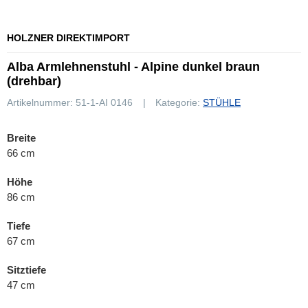
HOLZNER DIREKTIMPORT
Alba Armlehnenstuhl - Alpine dunkel braun
(drehbar)
Artikelnummer:
51-1-AI 0146
Kategorie:
STÜHLE
Breite
66 cm
Höhe
86 cm
Tiefe
67 cm
Sitztiefe
47 cm