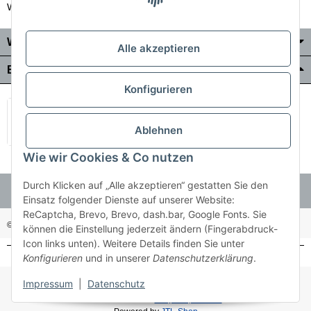
Wir liefern auch in die Schweiz
Wo Sie uns finden
Alle akzeptieren
Bezahlung & Versand
Konfigurieren
Ablehnen
Wie wir Cookies & Co nutzen
Durch Klicken auf „Alle akzeptieren“ gestatten Sie den
Einsatz folgender Dienste auf unserer Website:
ReCaptcha, Brevo, Brevo, dash.bar, Google Fonts. Sie
© Holzner-Trading GmbH&Co KG
Besucherzähler: 3514499
können die Einstellung jederzeit ändern (Fingerabdruck-
Icon links unten). Weitere Details finden Sie unter
Konfigurieren
und in unserer
Datenschutzerklärung
.
* Alle Preise inkl. gesetzlicher USt., zzgl.
Versand
Impressum
|
Datenschutz
Made with ♥ with
easyTemplate360