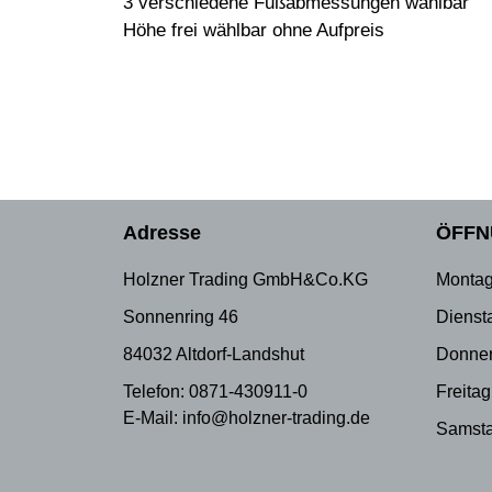
3 verschiedene Fußabmessungen wählbar
Höhe frei wählbar ohne Aufpreis
Adresse
ÖFFN
Holzner Trading GmbH&Co.KG
Montag
Sonnenring 46
Dienst
84032 Altdorf-Landshut
Donner
Telefon: 0871-430911-0
Freitag
E-Mail: info@holzner-trading.de
Samsta