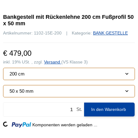
Bankgestell mit Rückenlehne 200 cm Fußprofil 50
x 50 mm
Artikelnummer:
1102-15E-200
Kategorie:
BANK GESTELLE
€ 479,00
inkl. 19% USt. , zzgl.
Versand
(VS Klasse 3)
200 cm
50 x 50 mm
St.
In den Warenkorb
ing...
Komponenten werden geladen ...