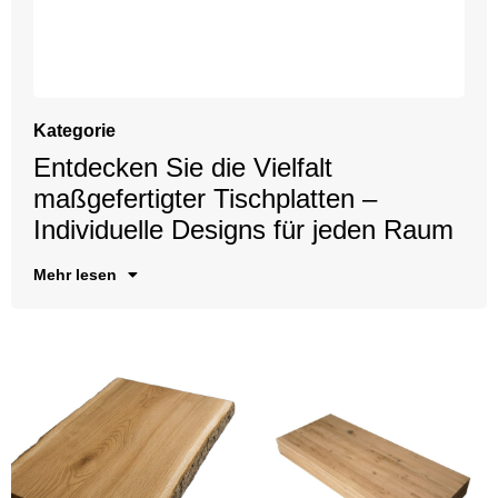
Kategorie
Entdecken Sie die Vielfalt
Ei
ho
St
Mi
Ba
un
maßgefertigter Tischplatten –
er
de
zu
Individuelle Designs für jeden Raum
di
kö
Mehr lesen