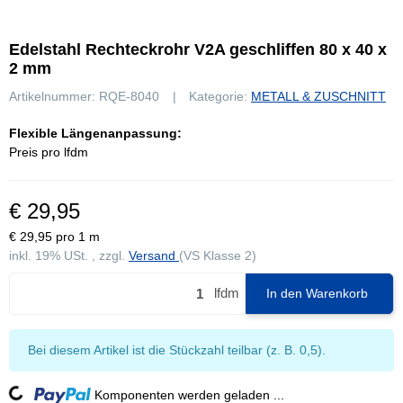
Edelstahl Rechteckrohr V2A geschliffen 80 x 40 x
2 mm
Artikelnummer:
RQE-8040
Kategorie:
METALL & ZUSCHNITT
Flexible Längenanpassung:
Preis pro lfdm
€ 29,95
€ 29,95 pro 1 m
inkl. 19% USt. , zzgl.
Versand
(VS Klasse 2)
lfdm
In den Warenkorb
x
Bei diesem Artikel ist die Stückzahl teilbar (z. B. 0,5).
Komponenten werden geladen ...