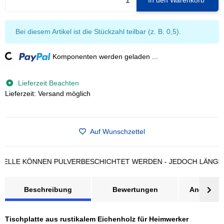
In den Warenkorb
x
Bei diesem Artikel ist die Stückzahl teilbar (z. B. 0,5).
ding...
Komponenten werden geladen ...
Lieferzeit Beachten
Lieferzeit: Versand möglich
Auf Wunschzettel
E KÖNNEN PULVERBESCHICHTET WERDEN - JEDOCH LÄNGERE LI
Beschreibung
Bewertungen
Angebot a
Tischplatte aus rustikalem Eichenholz für Heimwerker