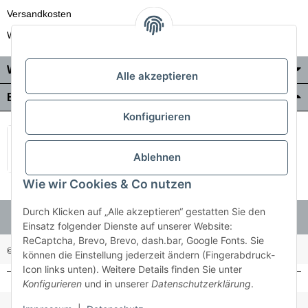
Versandkosten
Wir liefern auch in die Schweiz
Wo Sie uns finden
Alle akzeptieren
Bezahlung & Versand
Konfigurieren
Ablehnen
Wie wir Cookies & Co nutzen
Durch Klicken auf „Alle akzeptieren“ gestatten Sie den
Einsatz folgender Dienste auf unserer Website:
ReCaptcha, Brevo, Brevo, dash.bar, Google Fonts. Sie
© Holzner-Trading GmbH&Co KG
Besucherzähler: 3510286
können die Einstellung jederzeit ändern (Fingerabdruck-
Icon links unten). Weitere Details finden Sie unter
Konfigurieren
und in unserer
Datenschutzerklärung
.
* Alle Preise inkl. gesetzlicher USt., zzgl.
Versand