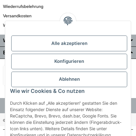
Wiederrufsbelehrung
Versandkosten
Wir liefern auch in die Schweiz
Wo Sie uns finden
Alle akzeptieren
Bezahlung & Versand
Konfigurieren
Ablehnen
Wie wir Cookies & Co nutzen
Durch Klicken auf „Alle akzeptieren“ gestatten Sie den
Einsatz folgender Dienste auf unserer Website:
ReCaptcha, Brevo, Brevo, dash.bar, Google Fonts. Sie
© Holzner-Trading GmbH&Co KG
Besucherzähler: 3512485
können die Einstellung jederzeit ändern (Fingerabdruck-
Icon links unten). Weitere Details finden Sie unter
Konfigurieren
und in unserer
Datenschutzerklärung
.