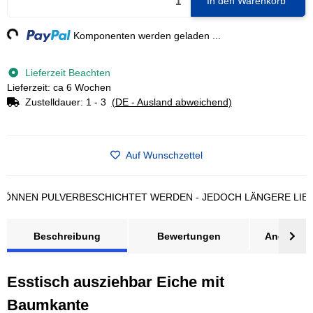
In den Warenkorb
ng...
Komponenten werden geladen ...
Lieferzeit Beachten
Lieferzeit: ca 6 Wochen
Zustelldauer:
1 - 3
(DE - Ausland abweichend)
Auf Wunschzettel
EN PULVERBESCHICHTET WERDEN - JEDOCH LÄNGERE LIEFERZE
Beschreibung
Bewertungen
Angebot a
Esstisch ausziehbar Eiche mit
Baumkante