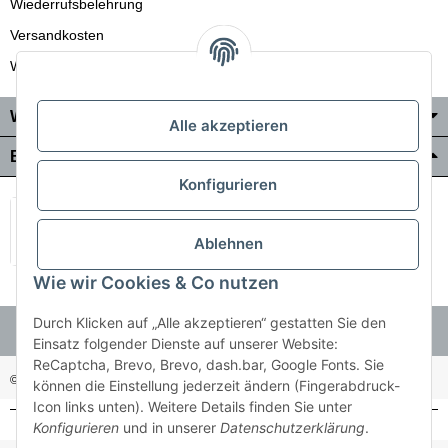
Wiederrufsbelehrung
Versandkosten
Wir liefern auch in die Schweiz
Wo Sie uns finden
Alle akzeptieren
Bezahlung & Versand
Konfigurieren
Ablehnen
Wie wir Cookies & Co nutzen
Durch Klicken auf „Alle akzeptieren“ gestatten Sie den
Einsatz folgender Dienste auf unserer Website:
ReCaptcha, Brevo, Brevo, dash.bar, Google Fonts. Sie
© Holzner-Trading GmbH&Co KG
Besucherzähler: 3510286
können die Einstellung jederzeit ändern (Fingerabdruck-
Icon links unten). Weitere Details finden Sie unter
Konfigurieren
und in unserer
Datenschutzerklärung
.