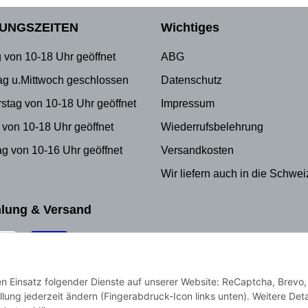
UNGSZEITEN
Wichtiges
 von 10-18 Uhr geöffnet
ABG
ag u.Mittwoch geschlossen
Datenschutz
stag von 10-18 Uhr geöffnet
Impressum
 von 10-18 Uhr geöffnet
Wiederrufsbelehrung
g von 10-16 Uhr geöffnet
Versandkosten
Wir liefern auch in die Schwei
lung & Versand
den Einsatz folgender Dienste auf unserer Website: ReCaptcha, Brevo,
llung jederzeit ändern (Fingerabdruck-Icon links unten). Weitere Deta