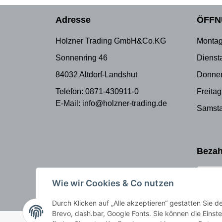
Adresse
ÖFFN
Holzner Trading GmbH&Co.KG
Montag
Sonnenring 46
Dienst
84032 Altdorf-Landshut
Donner
Telefon: 0871-430911-0
Freitag
E-Mail: info@holzner-trading.de
Samsta
Bezah
Wie wir Cookies & Co nutzen
Durch Klicken auf „Alle akzeptieren“ gestatten Sie 
Brevo, dash.bar, Google Fonts. Sie können die Einste