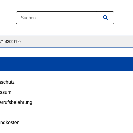
871-430911-0
schutz
essum
rrufsbelehrung
andkosten