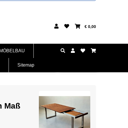
€ 0,00
 MÖBELBAU
Sitemap
ch Maß
Dabei kombinieren wir traditionelles Hand
präsentieren,
die sowohl ästhetisch ansprechend als auch 
Unsere sorgfältige Verarbeitung gewährleiste