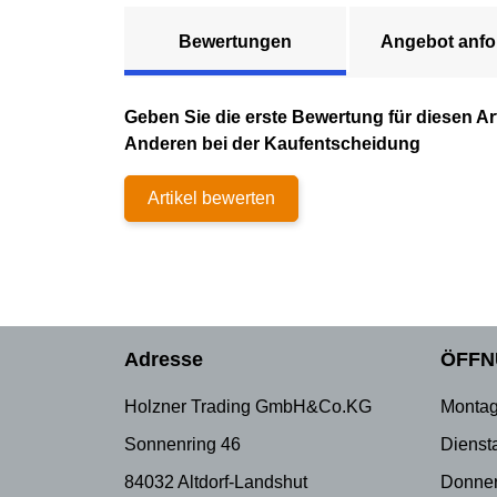
Bewertungen
Angebot anfo
Geben Sie die erste Bewertung für diesen Art
Anderen bei der Kaufentscheidung
Artikel bewerten
Adresse
ÖFFN
Holzner Trading GmbH&Co.KG
Montag
Sonnenring 46
Dienst
84032 Altdorf-Landshut
Donner