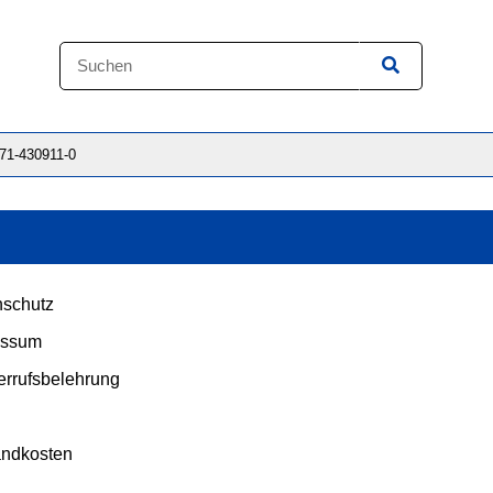
871-430911-0
schutz
essum
rrufsbelehrung
andkosten