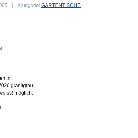
005
Kategorie:
GARTENTISCHE
m
n in:
026 granitgrau.
weiss) möglich.
t