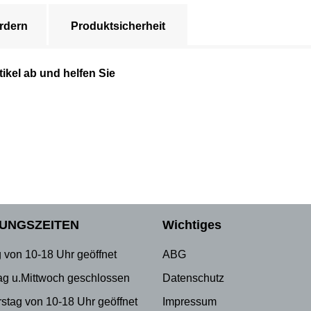
rdern
Produktsicherheit
ikel ab und helfen Sie
UNGSZEITEN
Wichtiges
 von 10-18 Uhr geöffnet
ABG
ag u.Mittwoch geschlossen
Datenschutz
stag von 10-18 Uhr geöffnet
Impressum