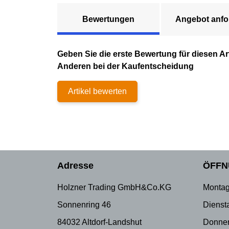
Bewertungen
Angebot anfo
Geben Sie die erste Bewertung für diesen Art
Anderen bei der Kaufentscheidung
Artikel bewerten
Adresse
ÖFFN
Holzner Trading GmbH&Co.KG
Montag
Sonnenring 46
Dienst
84032 Altdorf-Landshut
Donner