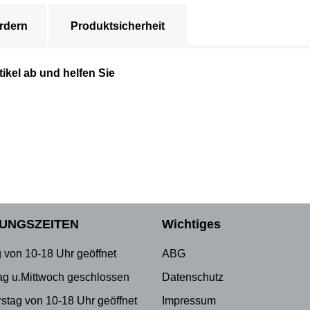
rdern
Produktsicherheit
ikel ab und helfen Sie
UNGSZEITEN
Wichtiges
 von 10-18 Uhr geöffnet
ABG
ag u.Mittwoch geschlossen
Datenschutz
stag von 10-18 Uhr geöffnet
Impressum