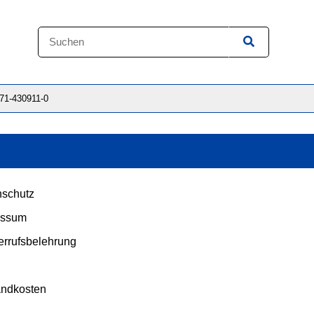
871-430911-0
schutz
essum
rrufsbelehrung
andkosten