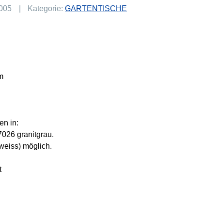
005
Kategorie:
GARTENTISCHE
m
n in:
026 granitgrau.
weiss) möglich.
t