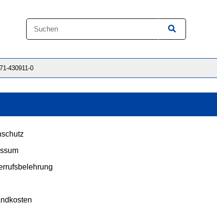
871-430911-0
schutz
essum
rrufsbelehrung
andkosten