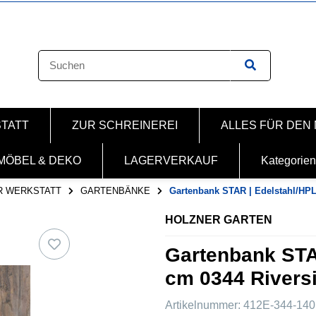
STATT
ZUR SCHREINEREI
ALLES FÜR DEN
MÖBEL & DEKO
LAGERVERKAUF
Kategorien
R WERKSTATT
GARTENBÄNKE
Gartenbank STAR | Edelstahl/HP
HOLZNER GARTEN
Gartenbank STA
cm 0344 Rivers
Artikelnummer:
412E-344-140