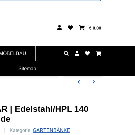
€ 0,00
 MÖBELBAU
Sitemap
L
R | Edelstahl/HPL 140
ide
Kategorie:
GARTENBÄNKE