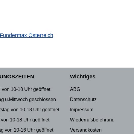
Fundermax Österreich
UNGSZEITEN
Wichtiges
 von 10-18 Uhr geöffnet
ABG
ag u.Mittwoch geschlossen
Datenschutz
stag von 10-18 Uhr geöffnet
Impressum
 von 10-18 Uhr geöffnet
Wiederrufsbelehrung
g von 10-16 Uhr geöffnet
Versandkosten