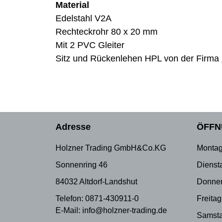
Material
Edelstahl V2A
Rechteckrohr 80 x 20 mm
Mit 2 PVC Gleiter
Sitz und Rückenlehen HPL von der Firma
Adresse
ÖFFN
Holzner Trading GmbH&Co.KG
Montag
Sonnenring 46
Dienst
84032 Altdorf-Landshut
Donner
Telefon: 0871-430911-0
Freitag
E-Mail: info@holzner-trading.de
Samsta