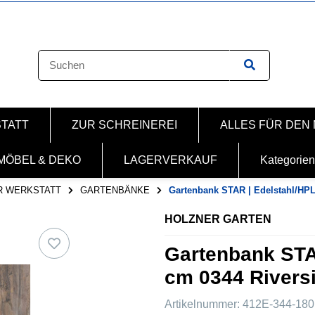
STATT
ZUR SCHREINEREI
ALLES FÜR DEN
MÖBEL & DEKO
LAGERVERKAUF
Kategorien
R WERKSTATT
GARTENBÄNKE
Gartenbank STAR | Edelstahl/HP
HOLZNER GARTEN
Gartenbank STA
cm 0344 Rivers
Artikelnummer:
412E-344-180