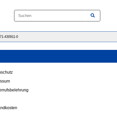
871-430911-0
schutz
essum
rrufsbelehrung
andkosten