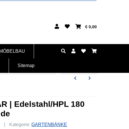
€ 0,00
 MÖBELBAU
Sitemap
L
R | Edelstahl/HPL 180
ide
Kategorie:
GARTENBÄNKE