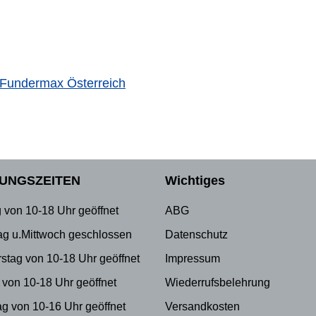
Fundermax Österreich
UNGSZEITEN
Wichtiges
 von 10-18 Uhr geöffnet
ABG
ag u.Mittwoch geschlossen
Datenschutz
stag von 10-18 Uhr geöffnet
Impressum
 von 10-18 Uhr geöffnet
Wiederrufsbelehrung
g von 10-16 Uhr geöffnet
Versandkosten