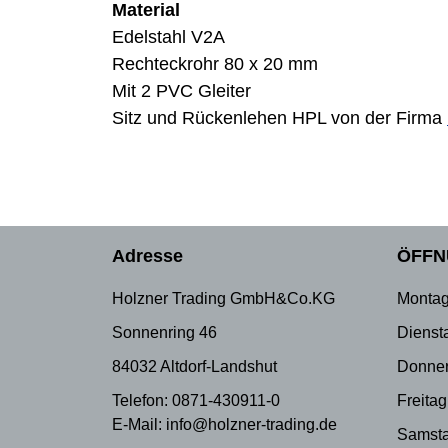
Material
Edelstahl V2A
Rechteckrohr 80 x 20 mm
Mit 2 PVC Gleiter
Sitz und Rückenlehen HPL von der Firma
Adresse
ÖFFN
Holzner Trading GmbH&Co.KG
Montag
Sonnenring 46
Dienst
84032 Altdorf-Landshut
Donner
Telefon: 0871-430911-0
Freitag
E-Mail: info@holzner-trading.de
Samsta