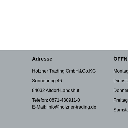
Adresse
ÖFFN
Holzner Trading GmbH&Co.KG
Montag
Sonnenring 46
Dienst
84032 Altdorf-Landshut
Donner
Telefon: 0871-430911-0
Freitag
E-Mail: info@holzner-trading.de
Samsta