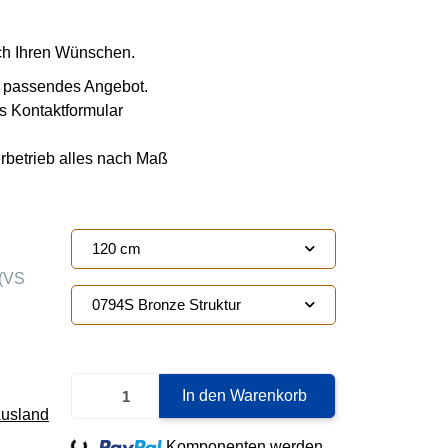
ach Ihren Wünschen.
ie passendes Angebot.
s Kontaktformular
erbetrieb alles nach Maß
120 cm
(VS
0794S Bronze Struktur
In den Warenkorb
Ausland
Loading...
Komponenten werden