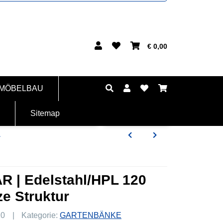
€ 0,00
 MÖBELBAU
Sitemap
L
R | Edelstahl/HPL 120
e Struktur
20
Kategorie:
GARTENBÄNKE