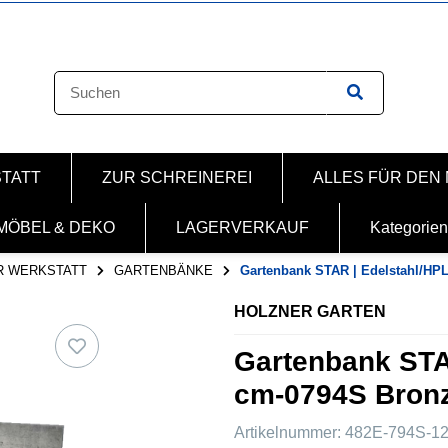
STATT
ZUR SCHREINEREI
ALLES FÜR DEN
MÖBEL & DEKO
LAGERVERKAUF
Kategorien
R WERKSTATT
GARTENBÄNKE
Gartenbank STAR | Edelstahl/HP
HOLZNER GARTEN
Gartenbank STA
cm-0794S Bronz
Artikelnummer:
482E-794S-1