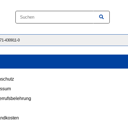
871-430911-0
schutz
essum
rrufsbelehrung
andkosten