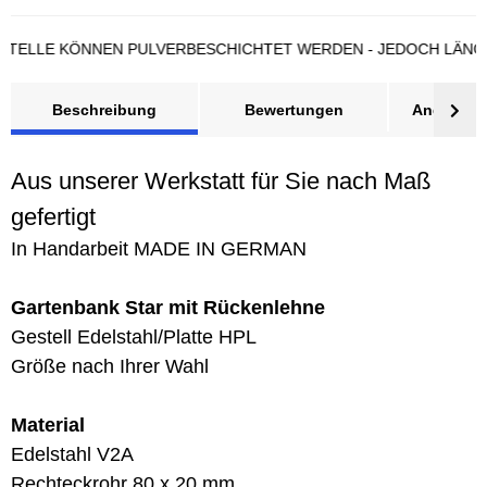
LE KÖNNEN PULVERBESCHICHTET WERDEN - JEDOCH LÄNGERE L
Beschreibung
Bewertungen
Angebot a
Aus unserer Werkstatt für Sie nach Maß
gefertigt
In Handarbeit MADE IN GERMAN
Gartenbank Star mit Rückenlehne
Gestell Edelstahl/Platte HPL
Größe nach Ihrer Wahl
Material
Edelstahl V2A
Rechteckrohr 80 x 20 mm