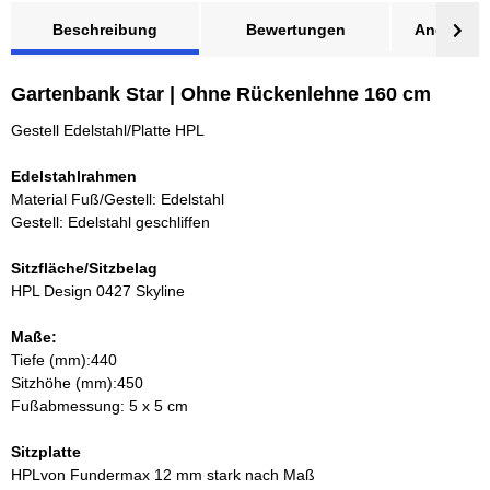
Beschreibung
Bewertungen
Angebot a
Gartenbank Star | Ohne Rückenlehne 160 cm
Gestell Edelstahl/Platte HPL
Edelstahlrahmen
Material Fuß/Gestell: Edelstahl
Gestell: Edelstahl geschliffen
Sitzfläche/Sitzbelag
HPL Design 0427 Skyline
Maße:
Tiefe (mm):440
Sitzhöhe (mm):450
Fußabmessung: 5 x 5 cm
Sitzplatte
HPLvon Fundermax 12 mm stark nach Maß