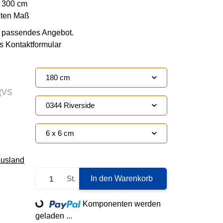
s 300 cm
hten Maß
ie passendes Angebot.
s Kontaktformular
180 cm
(VS
0344 Riverside
6 x 6 cm
Ausland
St.
In den Warenkorb
Loading...
Komponenten werden
geladen ...