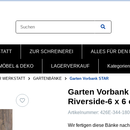
STATT
ZUR SCHREINEREI
ALLES FÜR DEN
MÖBEL & DEKO
LAGERVERKAUF
Kategorien
R WERKSTATT
GARTENBÄNKE
Garten Vorbank STAR
Garten Vorbank
Riverside-6 x 6
Artikelnummer:
426E-344-180
Wir fertigen diese Bänke nac