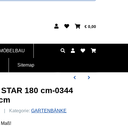
€ 0,00
 MÖBELBAU
Sitemap
 STAR 180 cm-0344
 cm
Kategorie:
GARTENBÄNKE
h Maß!