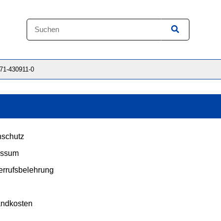
871-430911-0
schutz
essum
rrufsbelehrung
andkosten