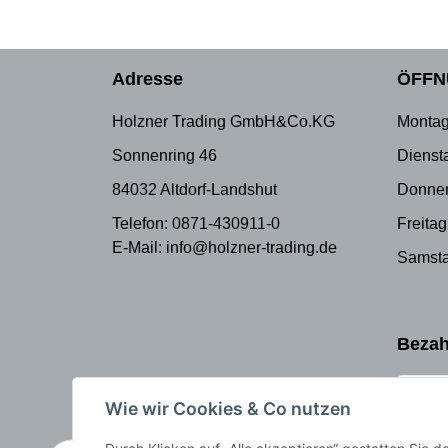
Adresse
ÖFFN
Holzner Trading GmbH&Co.KG
Montag
Sonnenring 46
Dienst
84032 Altdorf-Landshut
Donner
Telefon: 0871-430911-0
Freitag
E-Mail: info@holzner-trading.de
Samsta
Bezah
Wie wir Cookies & Co nutzen