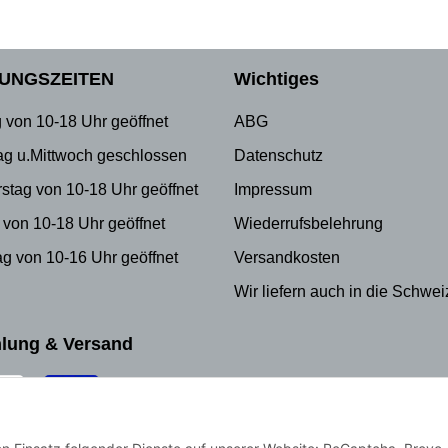
UNGSZEITEN
Wichtiges
 von 10-18 Uhr geöffnet
ABG
ag u.Mittwoch geschlossen
Datenschutz
stag von 10-18 Uhr geöffnet
Impressum
 von 10-18 Uhr geöffnet
Wiederrufsbelehrung
g von 10-16 Uhr geöffnet
Versandkosten
Wir liefern auch in die Schwei
lung & Versand