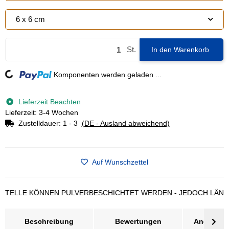
6 x 6 cm
St.
In den Warenkorb
ing...
Komponenten werden geladen ...
Lieferzeit Beachten
Lieferzeit: 3-4 Wochen
Zustelldauer:
1 - 3
(DE - Ausland abweichend)
Auf Wunschzettel
LE KÖNNEN PULVERBESCHICHTET WERDEN - JEDOCH LÄNGERE L
Beschreibung
Bewertungen
Angebot a