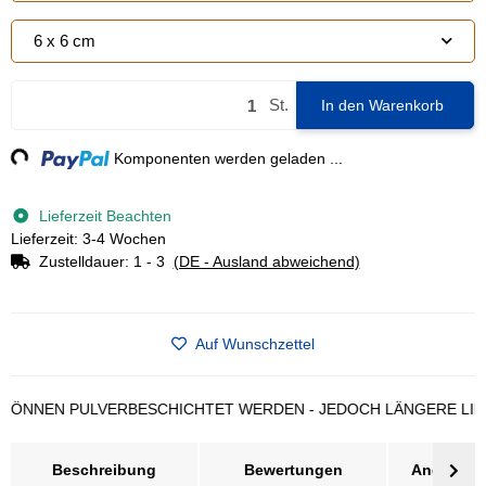
6 x 6 cm
St.
In den Warenkorb
ng...
Komponenten werden geladen ...
Lieferzeit Beachten
Lieferzeit: 3-4 Wochen
Zustelldauer:
1 - 3
(DE - Ausland abweichend)
Auf Wunschzettel
NEN PULVERBESCHICHTET WERDEN - JEDOCH LÄNGERE LIEFERZ
Beschreibung
Bewertungen
Angebot a