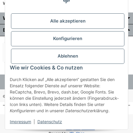
Wir liefern auch in die Schweiz
Wo Sie uns finden
Alle akzeptieren
Bezahlung & Versand
Konfigurieren
Ablehnen
Wie wir Cookies & Co nutzen
Durch Klicken auf „Alle akzeptieren“ gestatten Sie den
Einsatz folgender Dienste auf unserer Website:
ReCaptcha, Brevo, Brevo, dash.bar, Google Fonts. Sie
© Holzner-Trading GmbH&Co KG
Besucherzähler: 3512485
können die Einstellung jederzeit ändern (Fingerabdruck-
Icon links unten). Weitere Details finden Sie unter
Konfigurieren
und in unserer
Datenschutzerklärung
.
* Alle Preise inkl. gesetzlicher USt., zzgl.
Versand
Impressum
|
Datenschutz
Made with ♥ with
easyTemplate360