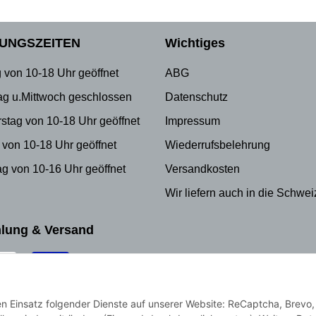
UNGSZEITEN
Wichtiges
 von 10-18 Uhr geöffnet
ABG
ag u.Mittwoch geschlossen
Datenschutz
stag von 10-18 Uhr geöffnet
Impressum
 von 10-18 Uhr geöffnet
Wiederrufsbelehrung
g von 10-16 Uhr geöffnet
Versandkosten
Wir liefern auch in die Schwei
lung & Versand
den Einsatz folgender Dienste auf unserer Website: ReCaptcha, Brevo,