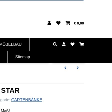
€ 0,00
 MÖBELBAU
Sitemap
k STAR
gorie:
GARTENBÄNKE
h Maß!