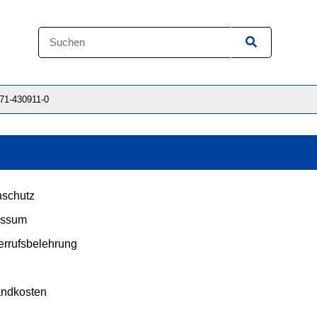
871-430911-0
schutz
essum
rrufsbelehrung
andkosten