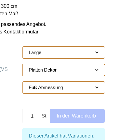
s 300 cm
hten Maß
ie passendes Angebot.
s Kontaktformular
Länge
(VS
Platten Dekor
Fuß Abmessung
St.
In den Warenkorb
x
Dieser Artikel hat Variationen.