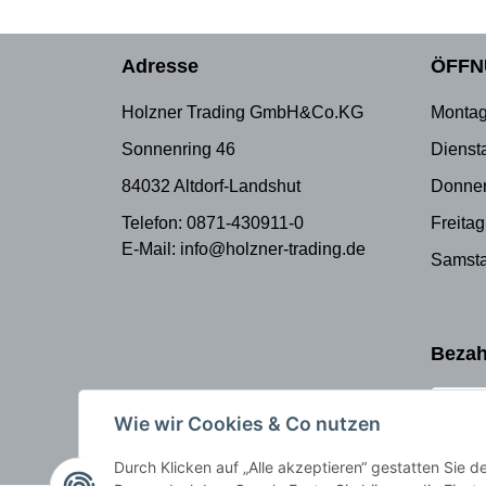
Adresse
ÖFFN
Holzner Trading GmbH&Co.KG
Montag
Sonnenring 46
Dienst
84032 Altdorf-Landshut
Donner
Telefon: 0871-430911-0
Freitag
E-Mail: info@holzner-trading.de
Samsta
Bezah
Wie wir Cookies & Co nutzen
Durch Klicken auf „Alle akzeptieren“ gestatten Sie 