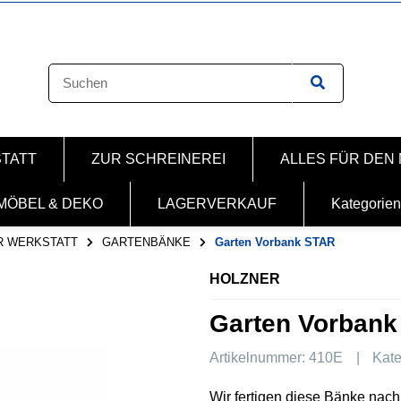
STATT
ZUR SCHREINEREI
ALLES FÜR DEN
MÖBEL & DEKO
LAGERVERKAUF
Kategorien
R WERKSTATT
GARTENBÄNKE
Garten Vorbank STAR
HOLZNER
Garten Vorban
Artikelnummer:
410E
Kate
Wir fertigen diese Bänke nac