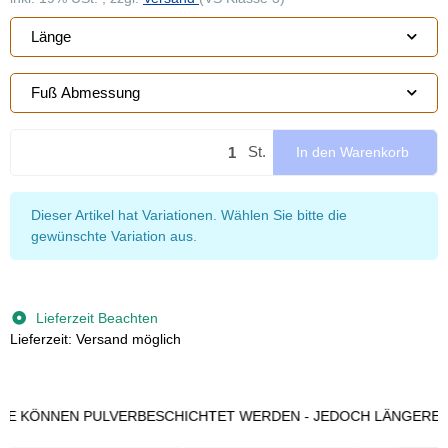
Länge
Fuß Abmessung
St.
In den Warenkorb
x
Dieser Artikel hat Variationen. Wählen Sie bitte die
gewünschte Variation aus.
Lieferzeit Beachten
Lieferzeit: Versand möglich
NNEN PULVERBESCHICHTET WERDEN - JEDOCH LÄNGERE LIEFER