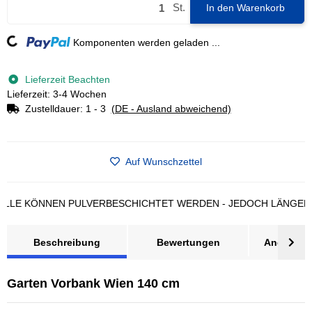
St.
In den Warenkorb
Loading...
Komponenten werden geladen ...
Lieferzeit Beachten
Lieferzeit: 3-4 Wochen
Zustelldauer:
1 - 3
(DE - Ausland abweichend)
Auf Wunschzettel
E KÖNNEN PULVERBESCHICHTET WERDEN - JEDOCH LÄNGERE LI
Beschreibung
Bewertungen
Angebot a
Garten Vorbank Wien 140 cm