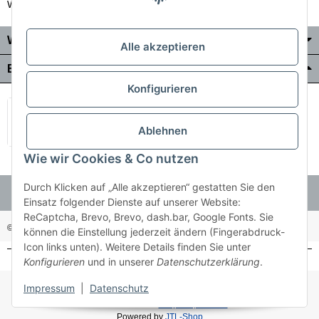
Wir liefern auch in die Schweiz
Wo Sie uns finden
Alle akzeptieren
Bezahlung & Versand
Konfigurieren
Ablehnen
Wie wir Cookies & Co nutzen
Durch Klicken auf „Alle akzeptieren“ gestatten Sie den
Einsatz folgender Dienste auf unserer Website:
ReCaptcha, Brevo, Brevo, dash.bar, Google Fonts. Sie
© Holzner-Trading GmbH&Co KG
Besucherzähler: 3512485
können die Einstellung jederzeit ändern (Fingerabdruck-
Icon links unten). Weitere Details finden Sie unter
Konfigurieren
und in unserer
Datenschutzerklärung
.
* Alle Preise inkl. gesetzlicher USt., zzgl.
Versand
Impressum
|
Datenschutz
Made with ♥ with
easyTemplate360
Powered by
JTL-Shop