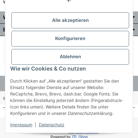
Wir liefern auch in die Schweiz
Wo Sie uns finden
Alle akzeptieren
Bezahlung & Versand
Konfigurieren
Ablehnen
Wie wir Cookies & Co nutzen
Durch Klicken auf „Alle akzeptieren“ gestatten Sie den
Einsatz folgender Dienste auf unserer Website:
ReCaptcha, Brevo, Brevo, dash.bar, Google Fonts. Sie
© Holzner-Trading GmbH&Co KG
Besucherzähler: 3513514
können die Einstellung jederzeit ändern (Fingerabdruck-
Icon links unten). Weitere Details finden Sie unter
Konfigurieren
und in unserer
Datenschutzerklärung
.
* Alle Preise inkl. gesetzlicher USt., zzgl.
Versand
Impressum
|
Datenschutz
Made with ♥ with
easyTemplate360
Powered by
JTL-Shop