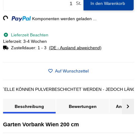
St.
In den Warenkorb
g...
Komponenten werden geladen ...
Lieferzeit Beachten
Lieferzeit: 3-4 Wochen
Zustelldauer:
1 - 3
(DE - Ausland abweichend)
Auf Wunschzettel
LE KÖNNEN PULVERBESCHICHTET WERDEN - JEDOCH LÄNGERE L
Beschreibung
Bewertungen
Angebot a
Garten Vorbank Wien 200 cm