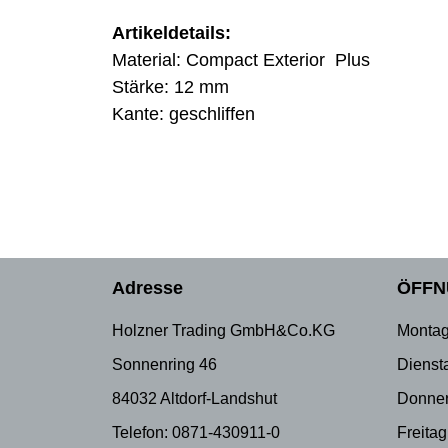
Artikeldetails:
Material: Compact Exterior Plus
Stärke: 12 mm
Kante: geschliffen
Adresse
ÖFFN
Holzner Trading GmbH&Co.KG
Montag
Sonnenring 46
Dienst
84032 Altdorf-Landshut
Donner
Telefon: 0871-430911-0
Freitag