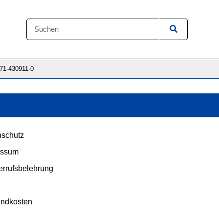
871-430911-0
schutz
essum
rrufsbelehrung
andkosten