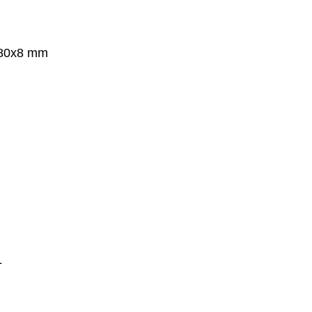
 80x8 mm
L