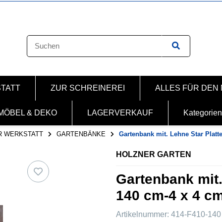
STATT
ZUR SCHREINEREI
ALLES FÜR DEN
MÖBEL & DEKO
LAGERVERKAUF
Kategorien
R WERKSTATT
GARTENBÄNKE
Gartenbank mit. Lehne Star Platt
HOLZNER GARTEN
Gartenbank mit.
140 cm-4 x 4 c
Artikelnummer:
414-F410-140