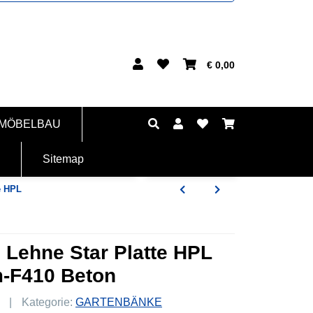
€ 0,00
 MÖBELBAU
Sitemap
e HPL
 Lehne Star Platte HPL
m-F410 Beton
Kategorie:
GARTENBÄNKE