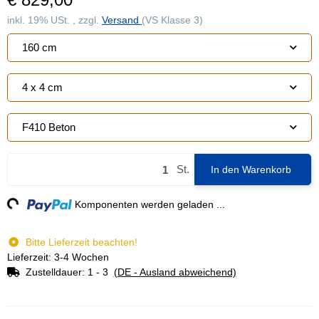
inkl. 19% USt. , zzgl.
Versand
(VS Klasse 3)
160 cm
4 x 4 cm
F410 Beton
St.
In den Warenkorb
ng...
Komponenten werden geladen ...
Bitte Lieferzeit beachten!
Lieferzeit: 3-4 Wochen
Zustelldauer:
1 - 3
(DE - Ausland abweichend)