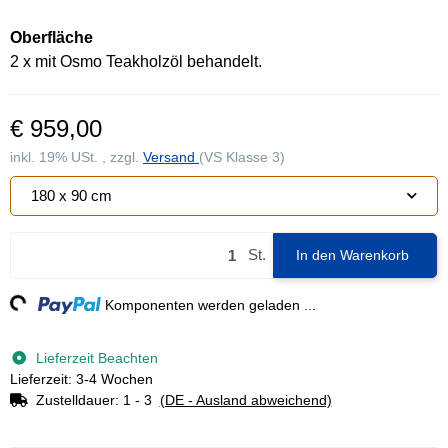
Oberfläche
2 x mit Osmo Teakholzöl behandelt.
€ 959,00
inkl. 19% USt. , zzgl.
Versand
(VS Klasse 3)
180 x 90 cm
St.
In den Warenkorb
g...
Komponenten werden geladen ...
Lieferzeit Beachten
Lieferzeit: 3-4 Wochen
Zustelldauer:
1 - 3
(DE - Ausland abweichend)