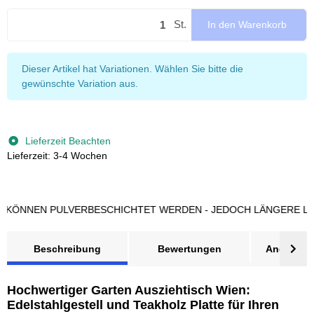
St.
In den Warenkorb
x
Dieser Artikel hat Variationen. Wählen Sie bitte die
gewünschte Variation aus.
Lieferzeit Beachten
Lieferzeit: 3-4 Wochen
NEN PULVERBESCHICHTET WERDEN - JEDOCH LÄNGERE LIEFERZ
Beschreibung
Bewertungen
Angebot a
Hochwertiger Garten Ausziehtisch Wien:
Edelstahlgestell und Teakholz Platte für Ihren