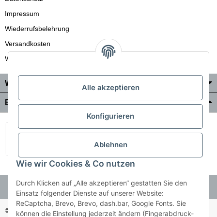
Impressum
Wiederrufsbelehrung
Versandkosten
Wir liefern auch in die Schweiz
Wo Sie uns finden
Alle akzeptieren
Bezahlung & Versand
Konfigurieren
Ablehnen
Wie wir Cookies & Co nutzen
Durch Klicken auf „Alle akzeptieren“ gestatten Sie den
Einsatz folgender Dienste auf unserer Website:
ReCaptcha, Brevo, Brevo, dash.bar, Google Fonts. Sie
© Holzner-Trading GmbH&Co KG
Besucherzähler: 3511255
können die Einstellung jederzeit ändern (Fingerabdruck-