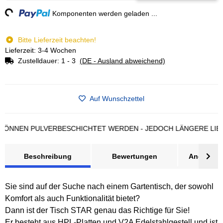
ng...
Komponenten werden geladen ...
Bitte Lieferzeit beachten!
Lieferzeit: 3-4 Wochen
Zustelldauer:
1 - 3
(DE - Ausland abweichend)
Auf Wunschzettel
N PULVERBESCHICHTET WERDEN - JEDOCH LÄNGERE LIEFERZEI
Beschreibung
Bewertungen
Angebot a
Sie sind auf der Suche nach einem Gartentisch, der sowohl
Komfort als auch Funktionalität bietet?
Dann ist der Tisch STAR genau das Richtige für Sie!
Er besteht aus HPL-Platten und V2A Edelstahlgestell und ist