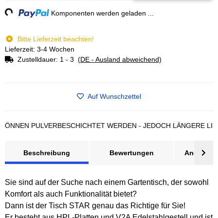
ng...
Komponenten werden geladen ...
Bitte Lieferzeit beachten!
Lieferzeit: 3-4 Wochen
Zustelldauer:
1 - 3
(DE - Ausland abweichend)
Auf Wunschzettel
EN PULVERBESCHICHTET WERDEN - JEDOCH LÄNGERE LIEFERZE
Beschreibung
Bewertungen
Angebot a
Sie sind auf der Suche nach einem Gartentisch, der sowohl
Komfort als auch Funktionalität bietet?
Dann ist der Tisch STAR genau das Richtige für Sie!
Er besteht aus HPL-Platten und V2A Edelstahlgestell und ist