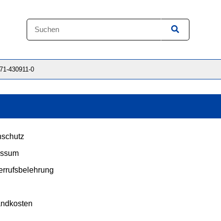
871-430911-0
schutz
essum
rrufsbelehrung
andkosten