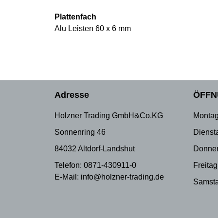
Plattenfach
Alu Leisten 60 x 6 mm
Adresse
ÖFFN
Holzner Trading GmbH&Co.KG
Montag
Sonnenring 46
Dienst
84032 Altdorf-Landshut
Donner
Telefon: 0871-430911-0
Freitag
E-Mail: info@holzner-trading.de
Samsta