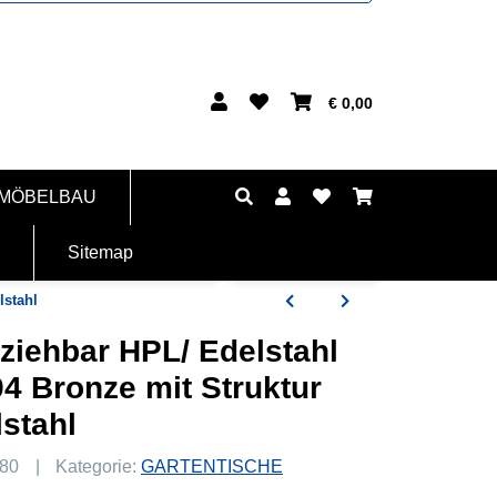
€ 0,00
 MÖBELBAU
Sitemap
lstahl
ziehbar HPL/ Edelstahl
4 Bronze mit Struktur
stahl
80
Kategorie:
GARTENTISCHE