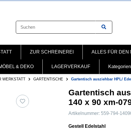
STATT
ZUR SCHREINEREI
ALLES FÜR DEN
MÖBEL & DEKO
LAGERVERKAUF
Kategorien
R WERKSTATT
GARTENTISCHE
Gartentisch ausziehbar HPL/ Ede
Gartentisch aus
140 x 90 xm-07
Artikelnummer:
559-794-1409
Gestell Edelstahl