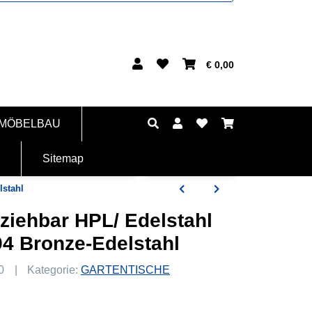
€ 0,00
 MÖBELBAU
Sitemap
lstahl
ziehbar HPL/ Edelstahl
94 Bronze-Edelstahl
0
Kategorie:
GARTENTISCHE