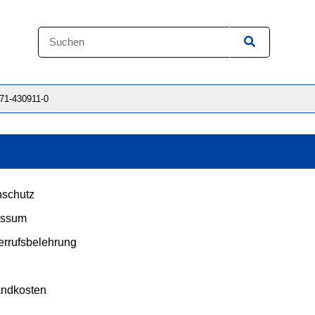
871-430911-0
schutz
essum
rrufsbelehrung
andkosten