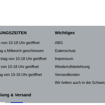
UNGSZEITEN
Wichtiges
 von 10-18 Uhr geöffnet
ABG
ag u.Mittwoch geschlossen
Datenschutz
stag von 10-18 Uhr geöffnet
Impressum
 von 10-18 Uhr geöffnet
Wiederrufsbelehrung
g von 10-16 Uhr geöffnet
Versandkosten
Wir liefern auch in die Schwei
lung & Versand