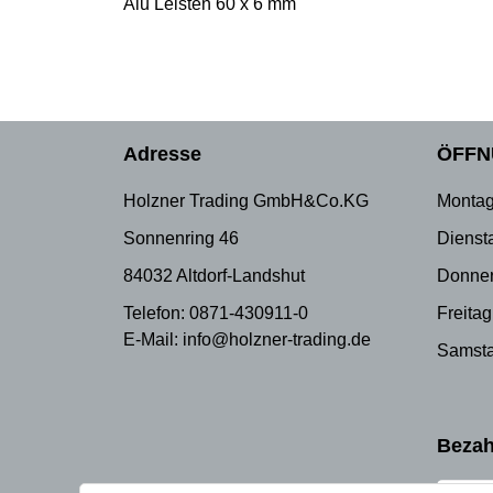
Alu Leisten 60 x 6 mm
Adresse
ÖFFN
Holzner Trading GmbH&Co.KG
Montag
Sonnenring 46
Dienst
84032 Altdorf-Landshut
Donner
Telefon: 0871-430911-0
Freitag
E-Mail: info@holzner-trading.de
Samsta
Bezah