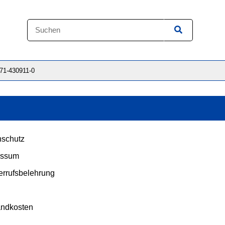
871-430911-0
schutz
essum
rrufsbelehrung
andkosten