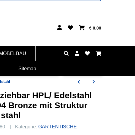
€ 0,00
 MÖBELBAU
Sitemap
lstahl
ziehbar HPL/ Edelstahl
4 Bronze mit Struktur
stahl
80
Kategorie:
GARTENTISCHE