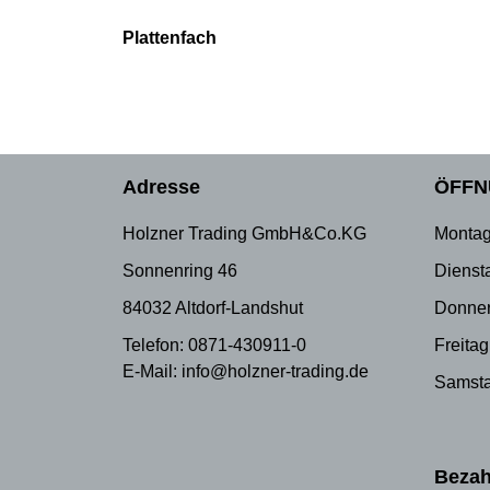
Plattenfach
Adresse
ÖFFN
Holzner Trading GmbH&Co.KG
Montag
Sonnenring 46
Dienst
84032 Altdorf-Landshut
Donner
Telefon: 0871-430911-0
Freitag
E-Mail: info@holzner-trading.de
Samsta
Bezah