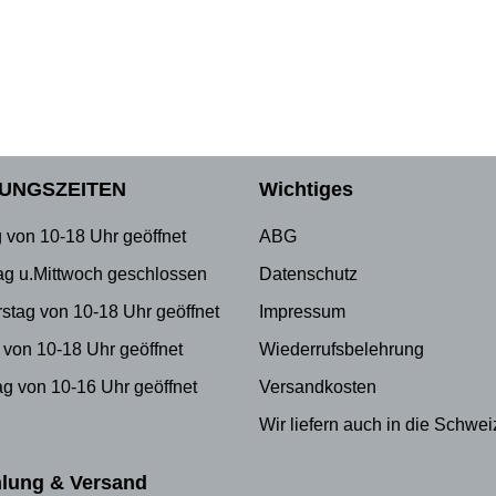
UNGSZEITEN
Wichtiges
 von 10-18 Uhr geöffnet
ABG
ag u.Mittwoch geschlossen
Datenschutz
stag von 10-18 Uhr geöffnet
Impressum
 von 10-18 Uhr geöffnet
Wiederrufsbelehrung
g von 10-16 Uhr geöffnet
Versandkosten
Wir liefern auch in die Schwei
lung & Versand