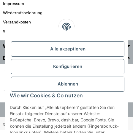
Impressum
Wiederrufsbelehrung
Versandkosten
Wir liefern auch in die Schweiz
Wo Sie uns finden
Alle akzeptieren
Bezahlung & Versand
Konfigurieren
Ablehnen
Wie wir Cookies & Co nutzen
Durch Klicken auf „Alle akzeptieren“ gestatten Sie den
Einsatz folgender Dienste auf unserer Website:
ReCaptcha, Brevo, Brevo, dash.bar, Google Fonts. Sie
© Holzner-Trading GmbH&Co KG
Besucherzähler: 3511255
können die Einstellung jederzeit ändern (Fingerabdruck-
Icon links unten). Weitere Details finden Sie unter