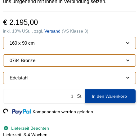
uns umgehend mit Ihnen in Verbindung setzen.
€ 2.195,00
inkl. 19% USt. , zzgl.
Versand
(VS Klasse 3)
160 x 90 cm
0794 Bronze
Edelstahl
St.
In den Warenkorb
g...
Komponenten werden geladen ...
Lieferzeit Beachten
Lieferzeit: 3-4 Wochen