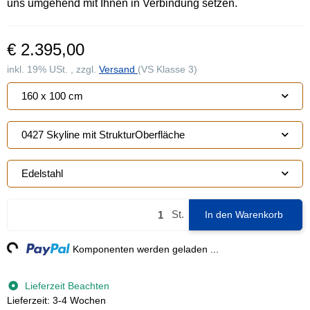
uns umgehend mit Ihnen in Verbindung setzen.
€ 2.395,00
inkl. 19% USt. , zzgl.
Versand
(VS Klasse 3)
160 x 100 cm
0427 Skyline mit StrukturOberfläche
Edelstahl
St.
In den Warenkorb
g...
Komponenten werden geladen ...
Lieferzeit Beachten
Lieferzeit: 3-4 Wochen