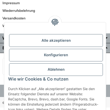
Impressum
Wiederrufsbelehrung
Versandkosten
Wir liefern auch in die Schweiz
Wo Sie uns finden
Alle akzeptieren
Bezahlung & Versand
Konfigurieren
Ablehnen
Wie wir Cookies & Co nutzen
Durch Klicken auf „Alle akzeptieren“ gestatten Sie den
Einsatz folgender Dienste auf unserer Website:
ReCaptcha, Brevo, Brevo, dash.bar, Google Fonts. Sie
© Holzner-Trading GmbH&Co KG
Besucherzähler: 3513514
können die Einstellung jederzeit ändern (Fingerabdruck-
Icon links unten). Weitere Details finden Sie unter