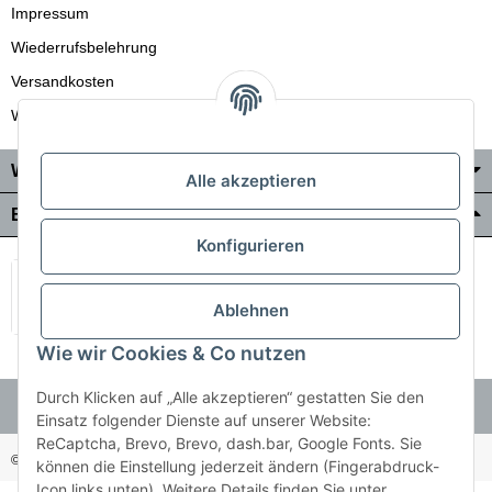
Impressum
Wiederrufsbelehrung
Versandkosten
Wir liefern auch in die Schweiz
Wo Sie uns finden
Alle akzeptieren
Bezahlung & Versand
Konfigurieren
Ablehnen
Wie wir Cookies & Co nutzen
Durch Klicken auf „Alle akzeptieren“ gestatten Sie den
Einsatz folgender Dienste auf unserer Website:
ReCaptcha, Brevo, Brevo, dash.bar, Google Fonts. Sie
© Holzner-Trading GmbH&Co KG
Besucherzähler: 3514499
können die Einstellung jederzeit ändern (Fingerabdruck-
Icon links unten). Weitere Details finden Sie unter