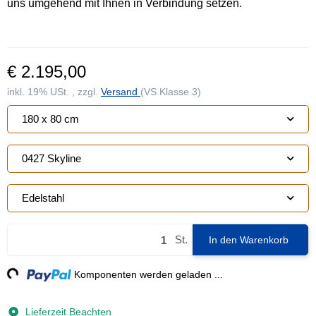
uns umgehend mit Ihnen in Verbindung setzen.
€ 2.195,00
inkl. 19% USt. , zzgl.
Versand
(VS Klasse 3)
180 x 80 cm
0427 Skyline
Edelstahl
St.
In den Warenkorb
ng...
Komponenten werden geladen ...
Lieferzeit Beachten