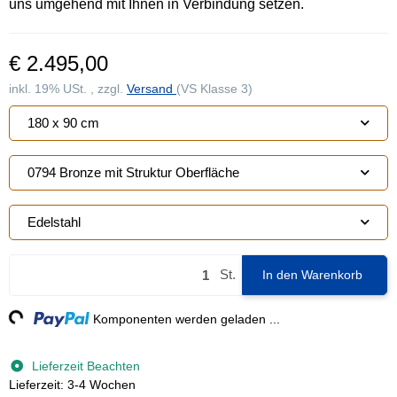
uns umgehend mit Ihnen in Verbindung setzen.
€ 2.495,00
inkl. 19% USt. , zzgl.
Versand
(VS Klasse 3)
180 x 90 cm
0794 Bronze mit Struktur Oberfläche
Edelstahl
St.
In den Warenkorb
g...
Komponenten werden geladen ...
Lieferzeit Beachten
Lieferzeit: 3-4 Wochen