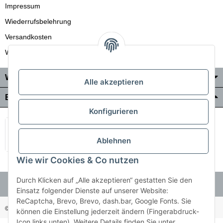
Impressum
Wiederrufsbelehrung
Versandkosten
Wir liefern auch in die Schweiz
Wo Sie uns finden
Alle akzeptieren
Bezahlung & Versand
Konfigurieren
Ablehnen
Wie wir Cookies & Co nutzen
Durch Klicken auf „Alle akzeptieren“ gestatten Sie den
Einsatz folgender Dienste auf unserer Website:
ReCaptcha, Brevo, Brevo, dash.bar, Google Fonts. Sie
© Holzner-Trading GmbH&Co KG
Besucherzähler: 3511255
können die Einstellung jederzeit ändern (Fingerabdruck-
Icon links unten). Weitere Details finden Sie unter