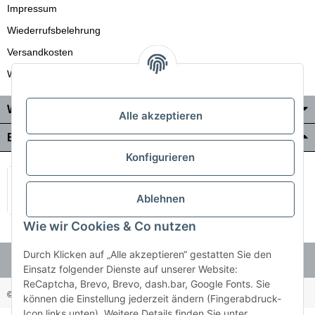
Impressum
Wiederrufsbelehrung
Versandkosten
Wir liefern auch in die Schweiz
Wo Sie uns finden
Alle akzeptieren
Bezahlung & Versand
Konfigurieren
Ablehnen
Wie wir Cookies & Co nutzen
Durch Klicken auf „Alle akzeptieren“ gestatten Sie den
Einsatz folgender Dienste auf unserer Website:
ReCaptcha, Brevo, Brevo, dash.bar, Google Fonts. Sie
© Holzner-Trading GmbH&Co KG
Besucherzähler: 3511255
können die Einstellung jederzeit ändern (Fingerabdruck-
Icon links unten). Weitere Details finden Sie unter