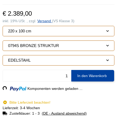
€ 2.389,00
inkl. 19% USt. , zzgl.
Versand
(VS Klasse 3)
220 x 100 cm
0794S BRONZE STRUKTUR
EDELSTAHL
In den Warenkorb
ng...
Komponenten werden geladen ...
Bitte Lieferzeit beachten!
Lieferzeit: 3-4 Wochen
Zustelldauer:
1 - 3
(DE - Ausland abweichend)