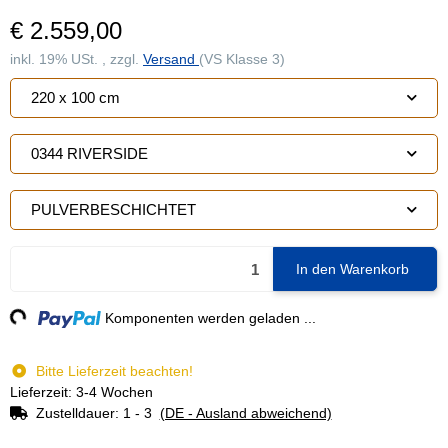
€ 2.559,00
inkl. 19% USt. , zzgl.
Versand
(VS Klasse 3)
220 x 100 cm
0344 RIVERSIDE
PULVERBESCHICHTET
In den Warenkorb
ng...
Komponenten werden geladen ...
Bitte Lieferzeit beachten!
Lieferzeit: 3-4 Wochen
Zustelldauer:
1 - 3
(DE - Ausland abweichend)