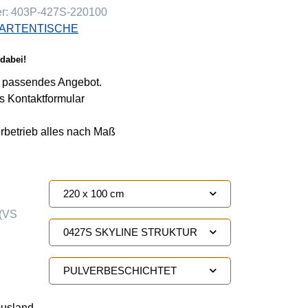
er:
403P-427S-220100
ARTENTISCHE
dabei!
ie passendes Angebot.
s Kontaktformular
erbetrieb alles nach Maß
220 x 100 cm
(VS
0427S SKYLINE STRUKTUR
PULVERBESCHICHTET
Ausland