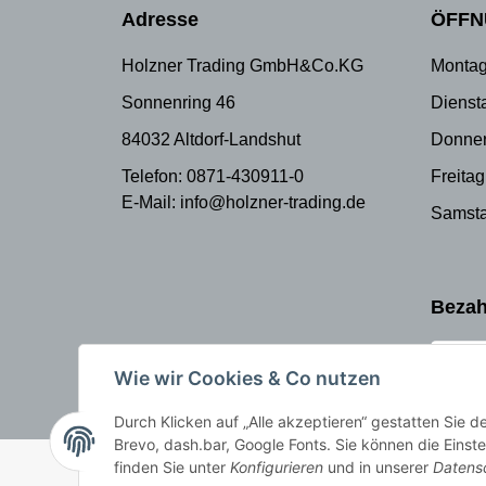
Adresse
ÖFFN
Holzner Trading GmbH&Co.KG
Montag
Sonnenring 46
Dienst
84032 Altdorf-Landshut
Donner
Telefon: 0871-430911-0
Freitag
E-Mail: info@holzner-trading.de
Samsta
Bezah
Wie wir Cookies & Co nutzen
Durch Klicken auf „Alle akzeptieren“ gestatten Sie 
Brevo, dash.bar, Google Fonts. Sie können die Einste
© Holzner-Trading GmbH&Co KG
Besucherzähler: 3509251
finden Sie unter
Konfigurieren
und in unserer
Datens