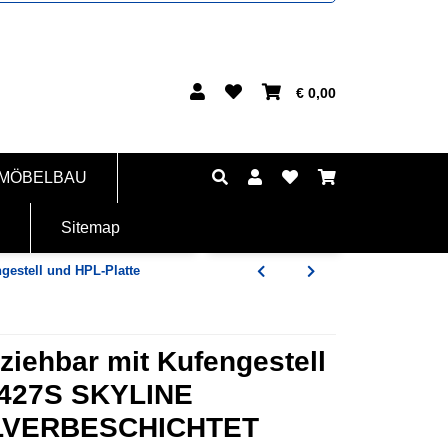
€ 0,00
 MÖBELBAU
Sitemap
gestell und HPL-Platte
ziehbar mit Kufengestell
0427S SKYLINE
LVERBESCHICHTET