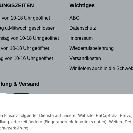
UNGSZEITEN
Wichtiges
 von 10-18 Uhr geöffnet
ABG
ag u.Mittwoch geschlossen
Datenschutz
stag von 10-18 Uhr geöffnet
Impressum
 von 10-18 Uhr geöffnet
Wiederrufsbelehrung
g von 10-16 Uhr geöffnet
Versandkosten
Wir liefern auch in die Schwei
lung & Versand
den Einsatz folgender Dienste auf unserer Website: ReCaptcha, Brevo,
llung jederzeit ändern (Fingerabdruck-Icon links unten). Weitere Deta
chutzerklärung
.