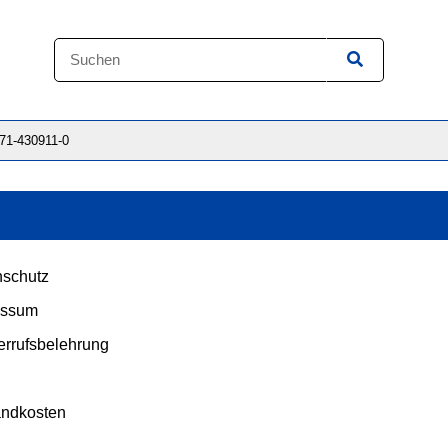
871-430911-0
schutz
essum
rrufsbelehrung
andkosten