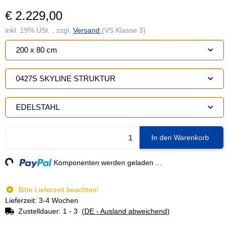
€ 2.229,00
inkl. 19% USt. , zzgl.
Versand
(VS Klasse 3)
200 x 80 cm
0427S SKYLINE STRUKTUR
EDELSTAHL
In den Warenkorb
ng...
Komponenten werden geladen ...
Bitte Lieferzeit beachten!
Lieferzeit: 3-4 Wochen
Zustelldauer:
1 - 3
(DE - Ausland abweichend)