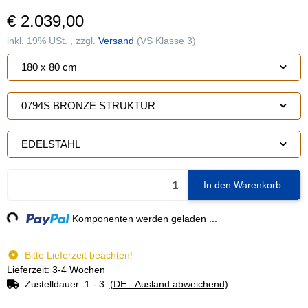
€ 2.039,00
inkl. 19% USt. , zzgl.
Versand
(VS Klasse 3)
180 x 80 cm
0794S BRONZE STRUKTUR
EDELSTAHL
In den Warenkorb
ng...
Komponenten werden geladen ...
Bitte Lieferzeit beachten!
Lieferzeit: 3-4 Wochen
Zustelldauer:
1 - 3
(DE - Ausland abweichend)