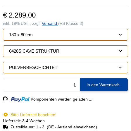
€ 2.289,00
inkl. 19% USt. , zzgl.
Versand
(VS Klasse 3)
180 x 80 cm
0428S CAVE STRUKTUR
PULVERBESCHICHTET
In den Warenkorb
ng...
Komponenten werden geladen ...
Bitte Lieferzeit beachten!
Lieferzeit: 3-4 Wochen
Zustelldauer:
1 - 3
(DE - Ausland abweichend)