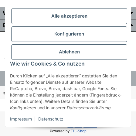
Wo Sie uns finden
Alle akzeptieren
Bezahlung & Versand
Konfigurieren
Ablehnen
Wie wir Cookies & Co nutzen
Durch Klicken auf „Alle akzeptieren“ gestatten Sie den
Einsatz folgender Dienste auf unserer Website:
ReCaptcha, Brevo, Brevo, dash.bar, Google Fonts. Sie
© Holzner-Trading GmbH&Co KG
Besucherzähler: 3510286
können die Einstellung jederzeit ändern (Fingerabdruck-
Icon links unten). Weitere Details finden Sie unter
Konfigurieren
und in unserer
Datenschutzerklärung
.
* Alle Preise inkl. gesetzlicher USt., zzgl.
Versand
Impressum
|
Datenschutz
Made with ♥ with
easyTemplate360
Powered by
JTL-Shop