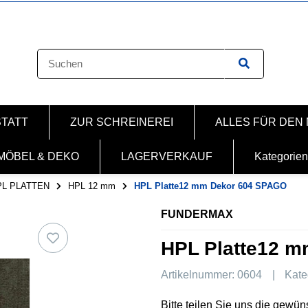
STATT
ZUR SCHREINEREI
ALLES FÜR DEN
MÖBEL & DEKO
LAGERVERKAUF
Kategorien
PL PLATTEN
HPL 12 mm
HPL Platte12 mm Dekor 604 SPAGO
FUNDERMAX
HPL Platte12 
Artikelnummer:
0604
Kate
Bitte teilen Sie uns die gewü