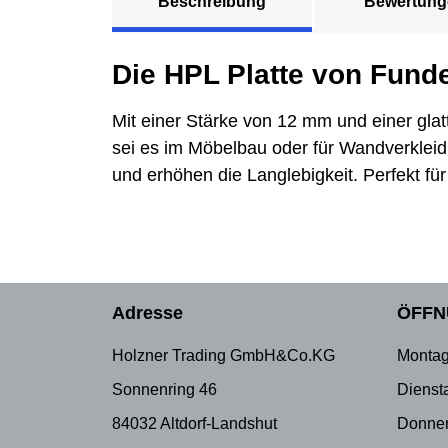
Beschreibung
Bewertung
Die HPL Platte von Funde
Mit einer Stärke von 12 mm und einer glatt
sei es im Möbelbau oder für Wandverkleid
und erhöhen die Langlebigkeit. Perfekt 
Adresse
ÖFFN
Holzner Trading GmbH&Co.KG
Montag
Sonnenring 46
Dienst
84032 Altdorf-Landshut
Donner