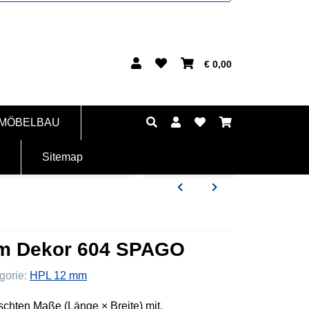
€ 0,00
 MÖBELBAU
Sitemap
mm Dekor 604 SPAGO
gorie:
HPL 12 mm
nschten Maße (Länge × Breite) mit.