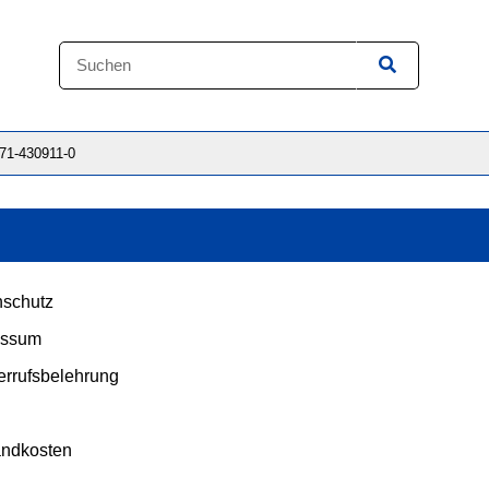
871-430911-0
schutz
essum
rrufsbelehrung
andkosten