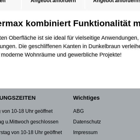
en
Angebot anfordern
Angebot anfordern!
rmax kombiniert Funktionalität m
en Oberfläche ist sie ideal für vielseitige Anwendungen,
ungen. Die geschliffenen Kanten in Dunkelbraun verleih
für moderne Wohnräume und gewerbliche Projekte!
UNGSZEITEN
Wichtiges
 von 10-18 Uhr geöffnet
ABG
ag u.Mittwoch geschlossen
Datenschutz
stag von 10-18 Uhr geöffnet
Impressum