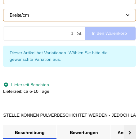
Breite/cm
St.
In den Warenkorb
x
Dieser Artikel hat Variationen. Wählen Sie bitte die
gewünschte Variation aus.
Lieferzeit Beachten
Lieferzeit: ca 6-10 Tage
LLE KÖNNEN PULVERBESCHICHTET WERDEN - JEDOCH LÄNGERE 
Beschreibung
Bewertungen
Angebot a