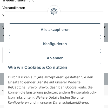
Wiederrufsbelehrung
Versandkosten
Wir liefern auch in die Schweiz
Wo Sie uns finden
Alle akzeptieren
Bezahlung & Versand
Konfigurieren
Ablehnen
Wie wir Cookies & Co nutzen
Durch Klicken auf „Alle akzeptieren“ gestatten Sie den
Einsatz folgender Dienste auf unserer Website:
ReCaptcha, Brevo, Brevo, dash.bar, Google Fonts. Sie
© Holzner-Trading GmbH&Co KG
Besucherzähler: 3511255
können die Einstellung jederzeit ändern (Fingerabdruck-
Icon links unten). Weitere Details finden Sie unter
Konfigurieren
und in unserer
Datenschutzerklärung
.